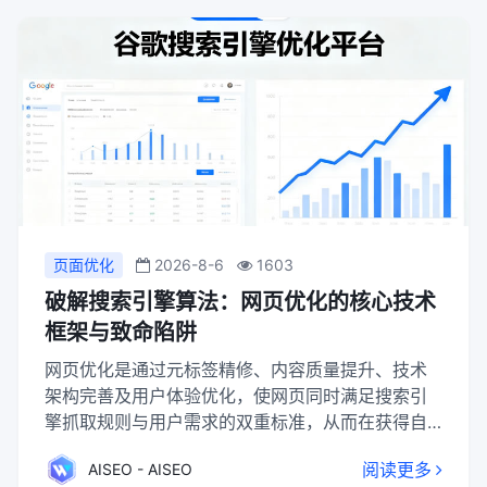
流量、付费广告实现快速启动、社交媒体与内容营
销进行广泛引流以及优化用户体验提升转化与留存
等策略，构建持续健康的流量增长闭环。
页面优化
2026-8-6
1603
破解搜索引擎算法：网页优化的核心技术
框架与致命陷阱
网页优化是通过元标签精修、内容质量提升、技术
架构完善及用户体验优化，使网页同时满足搜索引
擎抓取规则与用户需求的双重标准，从而在获得自
然排名提升的同时建立可持续的流量增长机制，但
阅读更多
AISEO - AISEO
需严格规避关键词堆砌等作弊行为以保障长期稳定