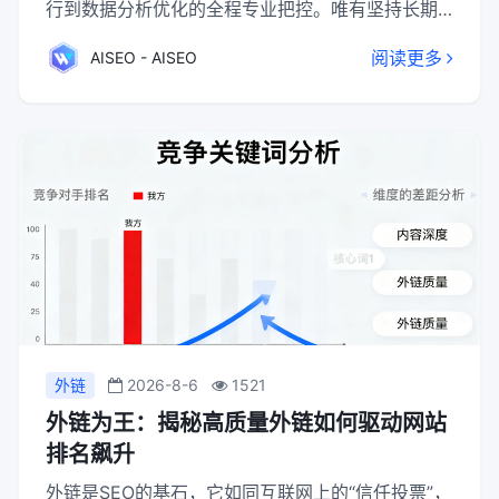
行到数据分析优化的全程专业把控。唯有坚持长期
主义，在动态调整中不断优化，才能构建起为企业
阅读更多
AISEO - AISEO
持续赋能的网络推广体系。
外链
2026-8-6
1521
外链为王：揭秘高质量外链如何驱动网站
排名飙升
外链是SEO的基石，它如同互联网上的“信任投票”，