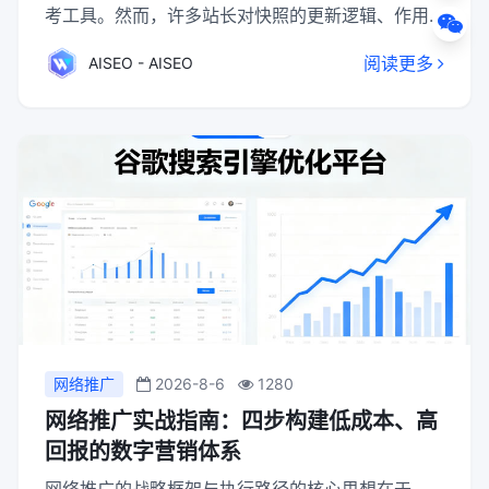
考工具。然而，许多站长对快照的更新逻辑、作用
场景及操作方法存在认知误区：为何快照长时间不
阅读更多
AISEO - AISEO
更新？快照时间倒退是否影响排名？如何通过快照
诊断网站问题？本文将从技术原理到实操策略，系
统解析百度快照的核心价值与优化方法。
网络推广
2026-8-6
1280
网络推广实战指南：四步构建低成本、高
回报的数字营销体系