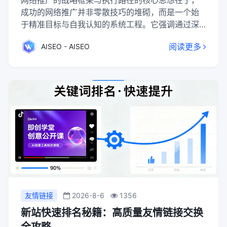
网络推广的战略框架与执行路径的核心思想在于，
成功的网络推广并非零散技巧的堆砌，而是一个始
于精准目标与自我认知的系统工程。它强调通过深
入分析产品、市场与竞争对手来明确方向，进而有
阅读更多
AISEO - AISEO
机整合免费的长线渠道（如SEO、内容营销）与付
费的短线渠道（如SEM、信息流广告），构建多元
推广矩阵。最终，企业需遵循从现状分析、策略制
定到执行监测、数据优化的科学步骤，并重视用户
体验与渠道适配，通过持续优化或将专业任务外
包，方能实现“小投入大回报”的营销目标。
友情链接
2026-8-6
1356
新站快速排名秘籍：高质量友情链接交换