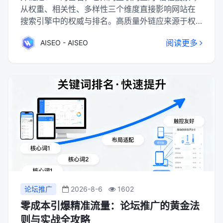
从权重、相关性、多样性三个维度直接影响网站在
搜索引擎中的权威与排名。高质量外链应来源于权
威相关站点，以自然、多样的锚文本形式，出现在
阅读更多
AISEO - AISEO
内容正文中。其建设核心在于创造值得被引用的卓
越内容，并通过内容营销、友情链接、问答平台等
多元渠道自然获取。必须规避垃圾链接、过度优化
等风险，并与内链优化协同，共同构筑网站健康的
链接生态与强大的搜索表现力。
论坛推广
2026-8-6
1602
零成本引爆精准流量：论坛推广的黄金法
则与实战全攻略