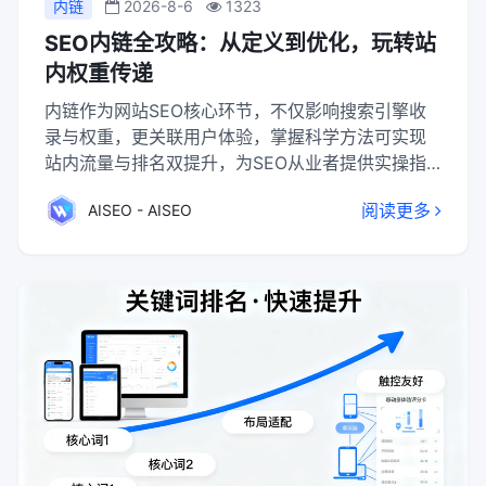
内链
2026-8-6
1323
SEO内链全攻略：从定义到优化，玩转站
内权重传递
内链作为网站SEO核心环节，不仅影响搜索引擎收
录与权重，更关联用户体验，掌握科学方法可实现
站内流量与排名双提升，为SEO从业者提供实操指
南。内链优化需规避误区，兼顾相关性、多样性与
阅读更多
AISEO - AISEO
合理性，通过科学布局实现收录、权重、排名与用
户体验的同步提升。