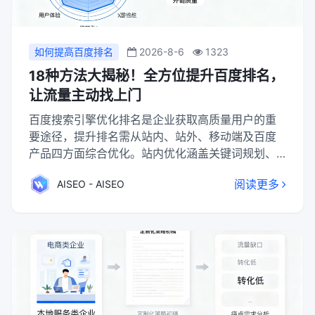
如何提高百度排名
2026-8-6
1323
18种方法大揭秘！全方位提升百度排名，
让流量主动找上门
百度搜索引擎优化排名是企业获取高质量用户的重
要途径，提升排名需从站内、站外、移动端及百度
产品四方面综合优化。站内优化涵盖关键词规划、
结构与代码优化、内容质量提升等；站外通过目
阅读更多
AISEO - AISEO
录、软文、新媒体等渠道增加反向链接；移动端需
确保内容同步、体验流畅及加载速度快；百度产品
如Sitemap提交、小程序开发等可增强权重。结合用
户互动与持续监测，可实现排名稳步提升。