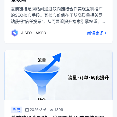
全攻略
友情链接是网站间通过双向链接合作实现互利推广
的SEO核心手段。其核心价值在于从高质量相关网
站获得“信任投票”，从而显著提升搜索引擎权重、关
键词排名与收录效率，并获取定向流量。成功关键
阅读更多
AISEO - AISEO
在于质量优先于数量，严格筛选相关、健康的交换
对象，并利用专业工具与平台高效执行、定期维
护。必须规避与低质站点链接、忽视定期检查等常
见陷阱，确保友链策略持续为网站SEO带来正向收
益。
外链
2026-8-6
1309