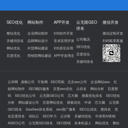
SEO优化
网站制作
APP开发
云无限GEO
微信开发
排名
整站优化
企业网站制作
IOS软件开发
微信定制开发
公司概况
关键词排名
品牌网站设计
安卓应用开发
扫码联系客服
SEO优化
网站优化
外贸网站建设
IOS原生应用
百度优化
百度优化
营销型网站建设
APP开发理念
关键词排名
云评网
鼎顺公司
可鱼网
SEO导航
北京seo公司
企业网站seo
红
姐网站制作
SEO顾问服务
百度seo优化
云排名
网站分析
百度密
码
SEO优化公司
云无限GEO公司
芯大脑
搜索优化排名
SEO优化
分析
网站建设公司
百度网站优化
搜索优化
中涛
芯大脑
云无限
GEO排名
SaaSwe排名系统
seo推广服务
SEO云优化
搜排名
优
化百度排名
词站云
SEO学习
云访客
关键词优化
中涛营AI营销
AISEO公司
云无限SEO排名
SEO营销
未来机器人
网站优化
整站