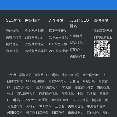
SEO优化
网站制作
APP开发
云无限GEO
微信开发
排名
整站优化
企业网站制作
IOS软件开发
微信定制开发
公司概况
关键词排名
品牌网站设计
安卓应用开发
扫码联系客服
SEO优化
网站优化
外贸网站建设
IOS原生应用
百度优化
百度优化
营销型网站建设
APP开发理念
关键词排名
云评网
鼎顺公司
可鱼网
SEO导航
北京seo公司
企业网站seo
红
姐网站制作
SEO顾问服务
百度seo优化
云排名
网站分析
百度密
码
SEO优化公司
云无限GEO公司
芯大脑
搜索优化排名
SEO优化
分析
网站建设公司
百度网站优化
搜索优化
中涛
芯大脑
云无限
GEO排名
SaaSwe排名系统
seo推广服务
SEO云优化
搜排名
优
化百度排名
词站云
SEO学习
云访客
关键词优化
中涛营AI营销
AISEO公司
云无限SEO排名
SEO营销
未来机器人
网站优化
整站