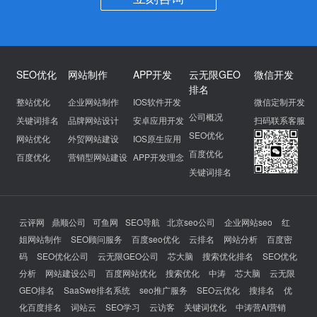
SEO优化
网站制作
APP开发
云无限GEO
微信开发
排名
整站优化
企业网站制作
IOS软件开发
微信定制开发
公司概况
关键词排名
品牌网站设计
安卓应用开发
扫码联系客服
SEO优化
网站优化
外贸网站建设
IOS原生应用
百度优化
百度优化
营销型网站建设
APP开发理念
关键词排名
云评网
鼎顺公司
可鱼网
SEO导航
北京seo公司
企业网站seo
红
姐网站制作
SEO顾问服务
百度seo优化
云排名
网站分析
百度密
码
SEO优化公司
云无限GEO公司
芯大脑
搜索优化排名
SEO优化
分析
网站建设公司
百度网站优化
搜索优化
中涛
芯大脑
云无限
GEO排名
SaaSwe排名系统
seo推广服务
SEO云优化
搜排名
优
化百度排名
词站云
SEO学习
云访客
关键词优化
中涛营AI营销